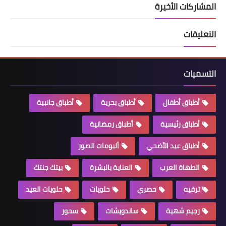
المشاركات الأخيرة
التعليقات
التسميات
أطباق أطفال
أطباق بحرية
أطباق جانبية
أطباق رئيسية
أطباق رمضانية
أطباق عيد الأضحي
ألبومات الصور
الطهاة العرب
العناية بالبشرة
بيتك جنتك
ترفيه
حصري
حلويات
حلويات العيد
رجيم شهية
ساندويشات
سحور