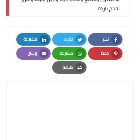
تقدم باردة
قصص مطبخ مصورة
كُتب وصفات مجاني
نشر
تغريد
مشاركة
الطهاة العرب
LinkedIn
Twitter
Facebook
حفظ
مشاركة
إرسال
مقالات
Email
Whatsapp
Pinterest
طباعة
مسابقة المجلة
Print
نصائح وفوائد
نصيحة اليوم