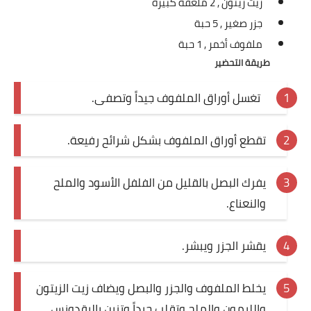
زيت زيتون ,
2 ملعقة كبيرة
العناية بالبشرة
جزر صغير ,
5 حبة
ملفوف أخمر ,
1 حبة
اطباق وأعياد
طريقة التحضير
أطباق عيد الأضحي
تغسل أوراق الملفوف جيداً وتصفى.
حلا الأعياد
تقطع أوراق الملفوف بشكل شرائح رفيعة.
سحور رمضان
مشروب وحلا
يفرك البصل بالقليل من الفلفل الأسود والملح
والنعناع.
مشروبات
حلويات
يقشر الجزر ويبشر.
حلويات العيد
يخلط الملفوف والجزر والبصل ويضاف زيت الزيتون
مواضيع ست البيت
والليمون والملح وتقلب جيداً وتزين بالبقدونس،