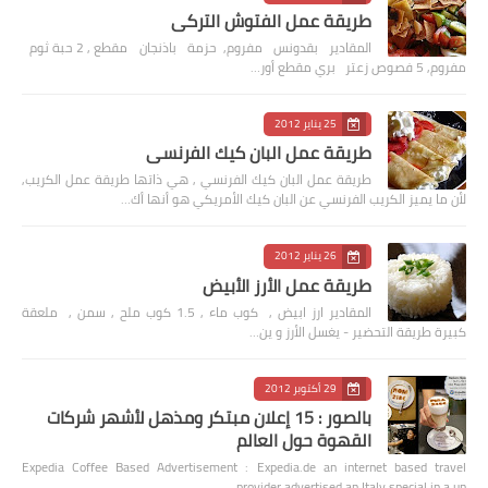
طريقة عمل الفتوش التركي
المقادير بقدونس مفروم, حزمة باذنجان مقطع , 2 حبة ثوم
مفروم, 5 فصوص زعتر بري مقطع أور…
25 يناير 2012
طريقة عمل البان كيك الفرنسي
طريقة عمل البان كيك الفرنسي , هي ذاتها طريقة عمل الكريب,
لأن ما يميز الكريب الفرنسي عن البان كيك الأمريكي هو أنها أك…
26 يناير 2012
طريقة عمل الأرز الأبيض
المقادير ارز ابيض , كوب ماء , 1.5 كوب ملح , سمن , ملعقة
كبيرة طريقة التحضير - يغسل الأرز و ين…
29 أكتوبر 2012
بالصور : 15 إعلان مبتكر ومذهل لأشهر شركات
القهوة حول العالم
Expedia Coffee Based Advertisement : Expedia.de an internet based travel
provider advertised an Italy special in a un…