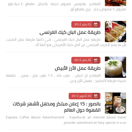
المقادير بقدونس مفروم, حزمة باذنجان مقطع , 2 حبة ثوم
مفروم, 5 فصوص زعتر بري مقطع أور…
25 يناير 2012
طريقة عمل البان كيك الفرنسي
طريقة عمل البان كيك الفرنسي , هي ذاتها طريقة عمل الكريب,
لأن ما يميز الكريب الفرنسي عن البان كيك الأمريكي هو أنها أك…
26 يناير 2012
طريقة عمل الأرز الأبيض
المقادير ارز ابيض , كوب ماء , 1.5 كوب ملح , سمن , ملعقة
كبيرة طريقة التحضير - يغسل الأرز و ين…
29 أكتوبر 2012
بالصور : 15 إعلان مبتكر ومذهل لأشهر شركات
القهوة حول العالم
Expedia Coffee Based Advertisement : Expedia.de an internet based travel
provider advertised an Italy special in a un…