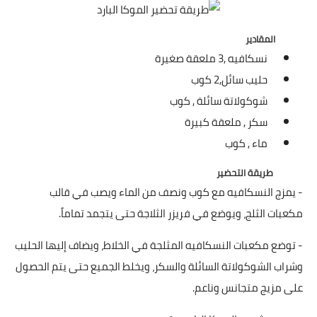
شوربات
سلطات
المقادير
نسكافيه ,
3 ملعقة صغيرة
ساندويشات
حليب سائل,
2 كوب
شوكولاتة سائلة ,
كوب
مخبوزات
سكر ,
ملعقة كبيرة
أطباق أطفال
ماء ,
كوب
أطباق بحرية
طريقة التحضير
- يمزج النسكافيه مع كوب ونصف من الماء ويصب في قالب
وصفات حصرية
مكعبات الثلج، ويوضع في فريزر الثلاجة حتى يتجمد تماماً.
وصفات فيديو
- توضع مكعبات النسكافيه المثلجة في الخلاط، ويضاف إليها الحليب
وشراب الشوكولاتة السائلة والسكر، ويخلط الجميع حتى يتم الحصول
الجمال والريجيم
على مزيج متجانس وناعم.
الريجيم والرشاقة