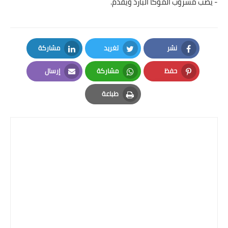
- يصب مشروب الموكا البارد ويقدم.
العناية بالبشرة
اطباق وأعياد
نشر
تغريد
مشاركة
أطباق عيد الأضحي
LinkedIn
Twitter
Facebook
حفظ
مشاركة
إرسال
حلا الأعياد
Email
Whatsapp
Pinterest
طباعة
سحور رمضان
Print
مشروب وحلا
مشروبات
حلويات
حلويات العيد
مواضيع ست البيت