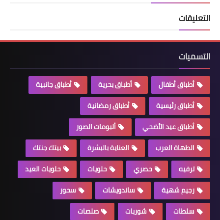
التعليقات
التسميات
أطباق أطفال
أطباق بحرية
أطباق جانبية
أطباق رئيسية
أطباق رمضانية
أطباق عيد الأضحي
ألبومات الصور
الطهاة العرب
العناية بالبشرة
بيتك جنتك
ترفيه
حصري
حلويات
حلويات العيد
رجيم شهية
ساندويشات
سحور
سلطات
شوربات
صلصات