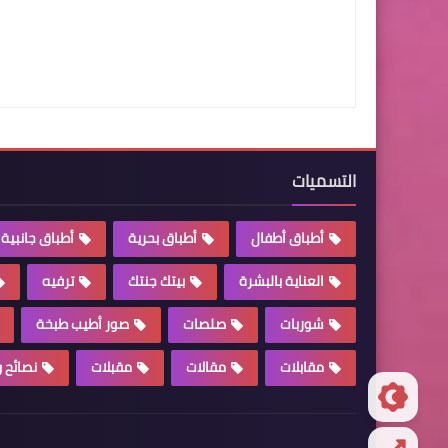
التسميات
أطباق أطفال
أطباق بحرية
أطباق جانبية
العناية بالبشرة
بيتك جنتك
ترفيه
شوربات
صلصات
صور أطيب طبخة
مقابلات
مقالات
مقبلات
نصائح 