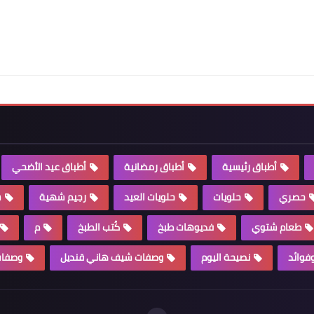
أطباق رئيسية
أطباق رمضانية
أطباق عيد الأضحي
حصري
حلويات
حلويات العيد
رجيم شهية
س
طعام شتوي
فديوهات طبخ
كُتب الطبخ
م
وفوائد
نصيحة اليوم
وصفات شيف هاني قنديل
وصفات