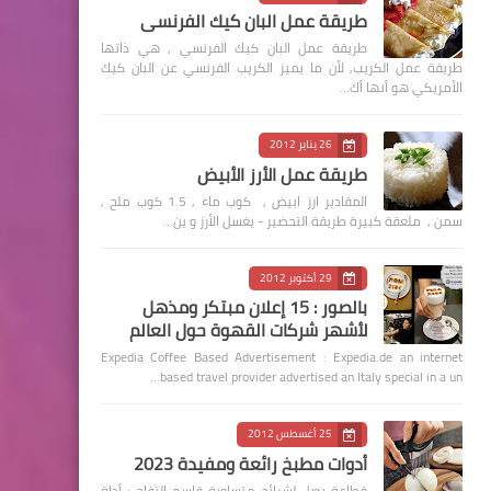
طريقة عمل البان كيك الفرنسي
طريقة عمل البان كيك الفرنسي , هي ذاتها
طريقة عمل الكريب, لأن ما يميز الكريب الفرنسي عن البان كيك
الأمريكي هو أنها أك…
26 يناير 2012
طريقة عمل الأرز الأبيض
المقادير ارز ابيض , كوب ماء , 1.5 كوب ملح ,
سمن , ملعقة كبيرة طريقة التحضير - يغسل الأرز و ين…
29 أكتوبر 2012
بالصور : 15 إعلان مبتكر ومذهل
لأشهر شركات القهوة حول العالم
Expedia Coffee Based Advertisement : Expedia.de an internet
based travel provider advertised an Italy special in a un…
25 أغسطس 2012
أدوات مطبخ رائعة ومفيدة 2023
قطاعة بصل لشرائح متساوية قاسم التفاح : أداة