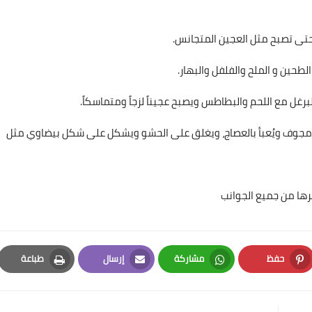
 حتى تصبح مثل العجين المتجانس.
حين و الملح والفلفل والبهار.
البرغل مع اللحم والبطاطس ويصبح عجيناً لزجاً ومتماسكاً.
 مجوف ويُعبأ بالعصاج، ويغلق على الحشو ويشكل على شكل بيضاوي مثل
مرها من جميع الجوانب
حفظ
مشاركة
إرسال
طباعة
Print
Email
Whatsapp
Pinterest