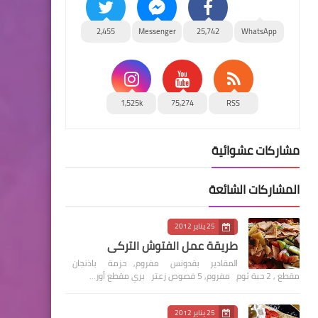
2,455
Messenger
25,742
WhatsApp
1,525k
75,274
RSS
مشاركات عشوائية
المشاركات الشائعة
25 يناير 2012
طريقة عمل الفتوش التركي
المقادير بقدونس مفروم, حزمة باذنجان
مقطع , 2 حبة ثوم مفروم, 5 فصوص زعتر بري مقطع أور…
25 يناير 2012