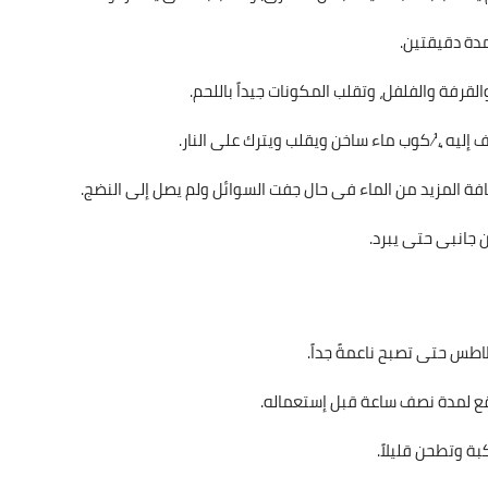
لمدة دقيقتين.
لقرفة والفلفل، وتقلب المكونات جيداً باللحم.
 إليه ¼ كوب ماء ساخن ويقلب ويترك على النار.
افة المزيد من الماء فى حال جفت السوائل ولم يصل إلى النضج.
 جانبى حتى يبرد.
طس حتى تصبح ناعمةً جداً.
ينقع لمدة نصف ساعة قبل إستعماله.
ة وتطحن قليلاً.