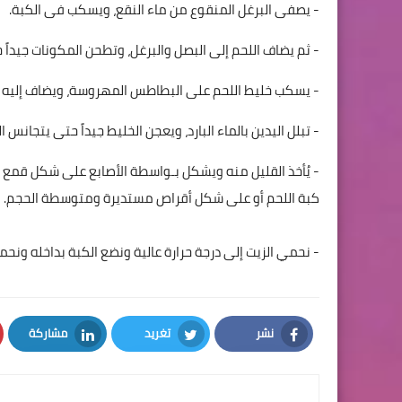
- يصفى البرغل المنقوع من ماء النقع، ويسكب فى الكبة.
- ثم يضاف اللحم إلى البصل والبرغل، وتطحن المكونات جيداً
- يسكب خليط اللحم على البطاطس المهروسة، ويضاف إليه الط
- تبلل اليدين بالماء البارد، ويعجن الخليط جيداً حتى يتجانس 
- يُأخذ القليل منه ويشكل بـواسطة الأصابع على شكل قمع
كبة اللحم أو على شكل أقراص مستديرة ومتوسطة الحجم.
- نحمي الزيت إلى درجة حرارة عالية ونضع الكبة بداخله ونح
نشر
تغريد
مشاركة
LinkedIn
Twitter
Facebook