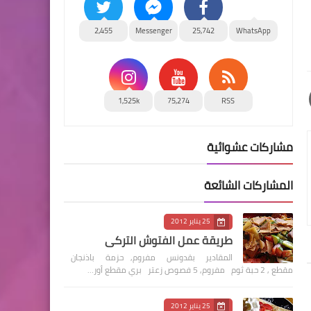
2,455
Messenger
25,742
WhatsApp
1,525k
75,274
RSS
مشاركات عشوائية
المشاركات الشائعة
25 يناير 2012
طريقة عمل الفتوش التركي
المقادير بقدونس مفروم, حزمة باذنجان
مقطع , 2 حبة ثوم مفروم, 5 فصوص زعتر بري مقطع أور…
25 يناير 2012