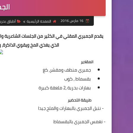
الج
16 مارس 2016
الصفحة الرئيسية
أطباق بحري
يقدم الجمبري المقلي في الكثير من الجلسات الشاعرية وال
الذي يغذي المخ ويقوي الذاكرة،
المقادير
جمبري منظف ومقشر,
كغ
بقسماط ,
كوب
بهارات بحرية ,
2 ملعقة كبيرة
طريقة التحضير
- نتبل الجمبري بالبهارات والملح جيدا
- نغمس الجمبري بالبقسماط