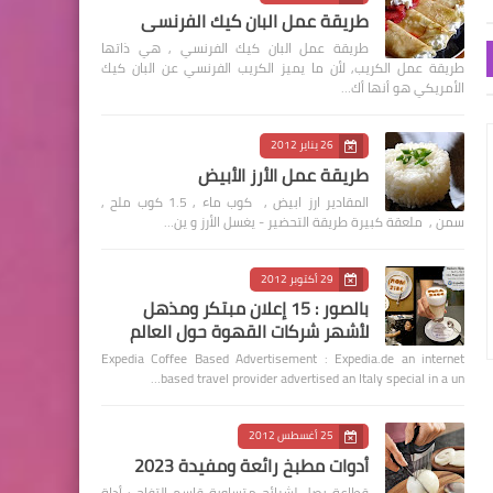
طريقة عمل البان كيك الفرنسي
طريقة عمل البان كيك الفرنسي , هي ذاتها
طريقة عمل الكريب, لأن ما يميز الكريب الفرنسي عن البان كيك
الأمريكي هو أنها أك…
26 يناير 2012
طريقة عمل الأرز الأبيض
المقادير ارز ابيض , كوب ماء , 1.5 كوب ملح ,
سمن , ملعقة كبيرة طريقة التحضير - يغسل الأرز و ين…
29 أكتوبر 2012
بالصور : 15 إعلان مبتكر ومذهل
لأشهر شركات القهوة حول العالم
Expedia Coffee Based Advertisement : Expedia.de an internet
based travel provider advertised an Italy special in a un…
25 أغسطس 2012
أدوات مطبخ رائعة ومفيدة 2023
قطاعة بصل لشرائح متساوية قاسم التفاح : أداة