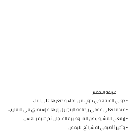
قصص مطبخ مصورة
كُتب وصفات مجاني
الطهاة العرب
مقالات
مسابقة المجلة
نصائح وفوائد
طريقة التحضير
نصيحة اليوم
- ذوّبي القرفه في كوبٍ من الماء و ضعيها على النار.
- عندما تغلي قومي بإضافة الزنجبيل إليها و إستمري في التقليب.
- إرفعي المشروب عن النار وصبيه الفنجان، ثم حليه بالعسل.
- وأخيراً أضيفي له شرائح الليمون.