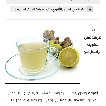
شوربات
شاهدي العرض الأقوي من مسابقة الطبخ العربية :)
سلطات
ساندويشات
إليكِ
مخبوزات
طريقة عمل
مشروب
أطباق أطفال
الزنجبيل مع
أطباق بحرية
وصفات حصرية
وصفات فيديو
الجمال والريجيم
القرفة،
والذي يفضل شربه وقت المساء لإنه يمنح الجسم الدفئ
المطلوب والأعصاب الراحة التي تؤدي للنوم العميق و يعمل على
الريجيم والرشاقة