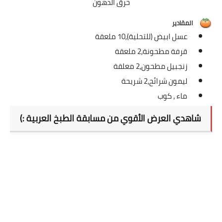
حرق الدهون
العناية بالبشرة
المقادير
اطباق وأعياد
عسل ابيض (للتحلية),
10 ملعقة
قرفة مطحونة,
2 ملعقة
أطباق عيد الأضحي
زنجبيل مطحون,
2 معلقة
حلا الأعياد
ليمون شرائح,
2 شريحة
ماء ,
كوب
سحور رمضان
شاهدي العرض الأقوي من مسابقة الطبخ العربية :)
مشروب وحلا
مشروبات
حلويات
حلويات العيد
مواضيع ست البيت