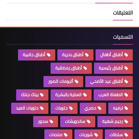
التعليقات
التسميات
أطباق أطفال
أطباق بحرية
أطباق جانبية
أطباق رئيسية
أطباق رمضانية
أطباق عيد الأضحي
ألبومات الصور
الطهاة العرب
العناية بالبشرة
بيتك جنتك
ترفيه
حصري
حلويات
حلويات العيد
رجيم شهية
ساندويشات
سحور
سلطات
شوربات
صلصات