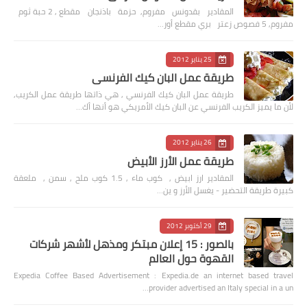
المقادير بقدونس مفروم, حزمة باذنجان مقطع , 2 حبة ثوم
مفروم, 5 فصوص زعتر بري مقطع أور…
25 يناير 2012
طريقة عمل البان كيك الفرنسي
طريقة عمل البان كيك الفرنسي , هي ذاتها طريقة عمل الكريب,
لأن ما يميز الكريب الفرنسي عن البان كيك الأمريكي هو أنها أك…
26 يناير 2012
طريقة عمل الأرز الأبيض
المقادير ارز ابيض , كوب ماء , 1.5 كوب ملح , سمن , ملعقة
كبيرة طريقة التحضير - يغسل الأرز و ين…
29 أكتوبر 2012
بالصور : 15 إعلان مبتكر ومذهل لأشهر شركات
القهوة حول العالم
Expedia Coffee Based Advertisement : Expedia.de an internet based travel
provider advertised an Italy special in a un…