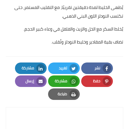
يُطهى الخليط لمدة دقيقتين تقريبًا، مع التقليب المستمر، حتى
قصص مطبخ مصورة
تكتسب النودلز اللون البني الذهبي.
كُتب وصفات مجاني
يُخلط السكر مع الخل والزيت والفلفل في وعاء كبير الحجم.
الطهاة العرب
تضاف بقية المقادير وخليط النودلز وتُقلب.
مقالات
مسابقة المجلة
نشر
تغريد
مشاركة
LinkedIn
Twitter
Facebook
نصائح وفوائد
حفظ
مشاركة
إرسال
Email
Whatsapp
Pinterest
نصيحة اليوم
طباعة
Print