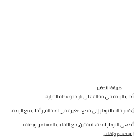
العناية بالبشرة
اطباق وأعياد
أطباق عيد الأضحي
حلا الأعياد
سحور رمضان
مشروب وحلا
طريقة التحضير
مشروبات
تُذاب الزبدة في مقلاة على نار متوسطة الحرارة.
حلويات
يُكسر قالب النودلز إلى قطع صغيرة في المقلاة، وتُقلب مع الزبدة.
حلويات العيد
تُطهى النودلز لمدة دقيقتين، مع التقليب المستمر، ويضاف
السمسم ويُقلب.
مواضيع ست البيت