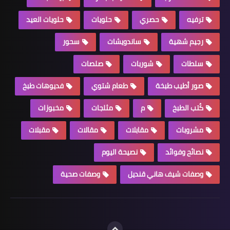
ترفيه
حصري
حلويات
حلويات العيد
رجيم شهية
ساندويشات
سحور
سلطات
شوربات
صلصات
صور أطيب طبخة
طعام شتوي
فديوهات طبخ
كُتب الطبخ
م
مثلجات
مخبوزات
مشروبات
مقابلات
مقالات
مقبلات
نصائح وفوائد
نصيحة اليوم
وصفات شيف هاني قنديل
وصفات صحية