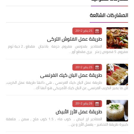
المشاركات الشائعة
25 يناير 2012
طريقة عمل الفتوش التركي
المقادير بقدونس مفروم, حزمة باذنجان مقطع , 2 حبة ثوم
مفروم, 5 فصوص زعتر بري مقطع أور…
25 يناير 2012
طريقة عمل البان كيك الفرنسي
طريقة عمل البان كيك الفرنسي , هي ذاتها طريقة عمل الكريب,
لأن ما يميز الكريب الفرنسي عن البان كيك الأمريكي هو أنها أك…
26 يناير 2012
طريقة عمل الأرز الأبيض
المقادير ارز ابيض , كوب ماء , 1.5 كوب ملح , سمن , ملعقة
كبيرة طريقة التحضير - يغسل الأرز و ين…