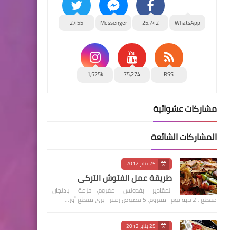
2,455
Messenger
25,742
WhatsApp
1,525k
75,274
RSS
مشاركات عشوائية
المشاركات الشائعة
25 يناير 2012
طريقة عمل الفتوش التركي
المقادير بقدونس مفروم, حزمة باذنجان
مقطع , 2 حبة ثوم مفروم, 5 فصوص زعتر بري مقطع أور…
25 يناير 2012