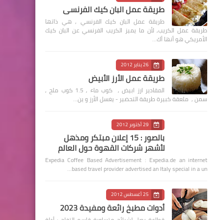
طريقة عمل البان كيك الفرنسي
طريقة عمل البان كيك الفرنسي , هي ذاتها
طريقة عمل الكريب, لأن ما يميز الكريب الفرنسي عن البان كيك
الأمريكي هو أنها أك…
26 يناير 2012
طريقة عمل الأرز الأبيض
المقادير ارز ابيض , كوب ماء , 1.5 كوب ملح ,
سمن , ملعقة كبيرة طريقة التحضير - يغسل الأرز و ين…
29 أكتوبر 2012
بالصور : 15 إعلان مبتكر ومذهل
لأشهر شركات القهوة حول العالم
Expedia Coffee Based Advertisement : Expedia.de an internet
based travel provider advertised an Italy special in a un…
25 أغسطس 2012
أدوات مطبخ رائعة ومفيدة 2023
قطاعة بصل لشرائح متساوية قاسم التفاح : أداة