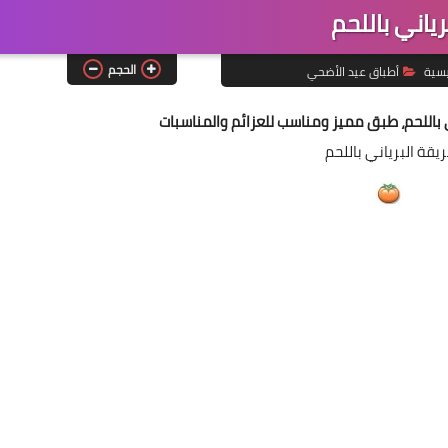
رياني باللحم
الحجم
يسية
أطباق عيد الأضحي
ي باللحم، طبق مميز ومناسب للعزائم والمناسبات