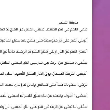
طريقة التحضير
ضعي اللحم في قدر الضغط، اضيفي القليل من الملح ثم اغمر
أتركي القدر على نار متوسطة حتى تنضج بعد سماع الصافرة
أبعدي القدر عن النار، ازيلي قطع اللحم ثم اتركيها جانباً مع ا
سخّني 5 ملاعق من الزيت في قدر على النار، اضيفي الفلفل الحار والبصل ثم قلّبي حتى تذبل المكونات.
أضيفي القرفة، الحبهان، ورق الغار، الفلفل الأسود، الملح، الط
حرّكي المكونات جيداً حتى تتجانس وتذبل ثم زيدي بعدها الكرك
أسكبي 4 أكواب ونصف من ماء سلق اللحم ثم اضيفي اللحم واتركي المكونات حتى تغلي.
سخّني ما تبقى من الزيت في قدر على النار، اضيفي الارز وقلّبيه لح