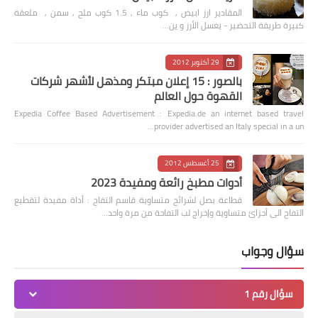
المقادير ارز ابيض , كوب ماء , 1.5 كوب ملح , سمن , ملعقة
كبيرة طريقة التحضير - يغسل الأرز و ين…
29 أكتوبر 2012
بالصور : 15 إعلان مبتكر ومذهل لأشهر شركات
القهوة حول العالم
Expedia Coffee Based Advertisement : Expedia.de an internet based travel
provider advertised an Italy special in a un…
25 أغسطس 2012
أدوات مطبخ رائعة ومفيدة 2023
قطاعة بصل لشرائح متساوية قاسم التفاح : أداة مفيدة لتقطيع
التفاح الى أجزائ متساوية وإخراج لب التفاحة من مرة واحد…
سؤال وجواب
سؤال رقم 1