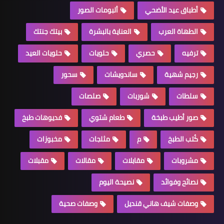
أطباق عيد الأضحي
ألبومات الصور
الطهاة العرب
العناية بالبشرة
بيتك جنتك
ترفيه
حصري
حلويات
حلويات العيد
رجيم شهية
ساندويشات
سحور
سلطات
شوربات
صلصات
صور أطيب طبخة
طعام شتوي
فديوهات طبخ
كُتب الطبخ
م
مثلجات
مخبوزات
مشروبات
مقابلات
مقالات
مقبلات
نصائح وفوائد
نصيحة اليوم
وصفات شيف هاني قنديل
وصفات صحية