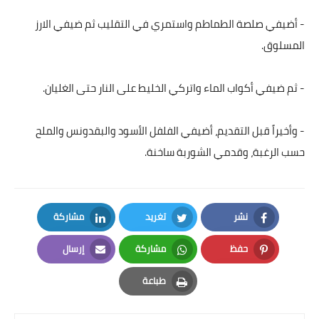
العناية بالبشرة
- أضيفي صلصة الطماطم واستمري في التقليب ثم ضيفي الارز
المسلوق.
اطباق وأعياد
أطباق عيد الأضحي
- ثم ضيفي أكواب الماء واتركي الخليط على النار حتى الغليان.
حلا الأعياد
- وأخيراً قبل التقديم، أضيفي الفلفل الأسود والبقدونس والملح
سحور رمضان
حسب الرغبة، وقدمي الشوربة ساخنة.
مشروب وحلا
مشروبات
نشر
تغريد
مشاركة
LinkedIn
Twitter
Facebook
حلويات
حفظ
مشاركة
إرسال
Email
Whatsapp
Pinterest
حلويات العيد
طباعة
Print
مواضيع ست البيت