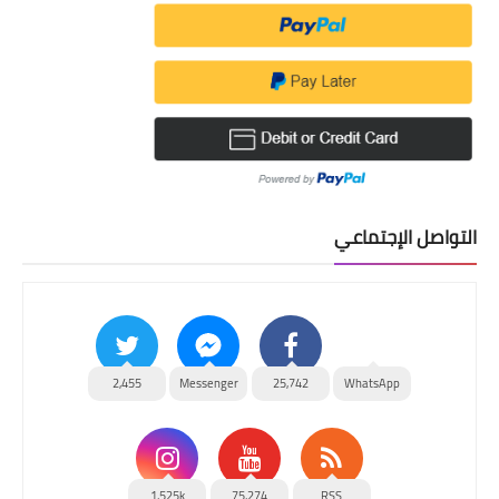
التواصل الإجتماعي
2,455
Messenger
25,742
WhatsApp
1,525k
75,274
RSS