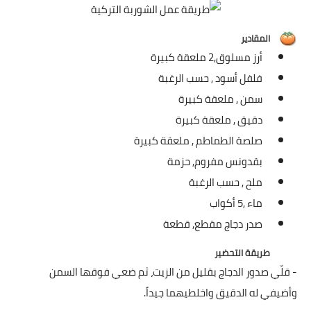
شوربات
سلطات
المقادير
أرز مسلوق,
2 ملعقة كبيرة
ساندويشات
فلفل أسود ,
حسب الرغبة
سمن ,
ملعقة كبيرة
مخبوزات
دقيق ,
ملعقة كبيرة
أطباق أطفال
صلصة الطماطم ,
ملعقة كبيرة
بقدونس مفروم,
حزمة
أطباق بحرية
ملح ,
حسب الرغبة
وصفات حصرية
ماء ,
5 أكواب
صدر دجاج مقطع,
قطعة
وصفات فيديو
طريقة التحضير
الجمال والريجيم
- قلّي صدور الدجاج بقليل من الزيت، ثم ضعي فوقها السمن
وأضيفي له الدقيق واخلطيهما جيداً.
الريجيم والرشاقة