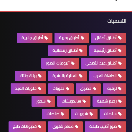
التسميات
أطباق أطفال
أطباق بحرية
أطباق جانبية
أطباق رئيسية
أطباق رمضانية
أطباق عيد الأضحي
ألبومات الصور
الطهاة العرب
العناية بالبشرة
بيتك جنتك
ترفيه
حصري
حلويات
حلويات العيد
رجيم شهية
ساندويشات
سحور
سلطات
شوربات
صلصات
صور أطيب طبخة
طعام شتوي
فديوهات طبخ