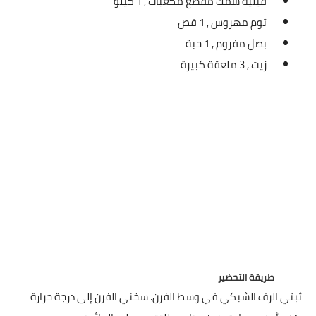
فيليه سمك مقطع مكعبات ,
1 كيلو
العناية بالبشرة
ثوم مهروس ,
1 فص
بصل مفروم ,
1 حبة
اطباق وأعياد
زيت ,
3 ملعقة كبيرة
أطباق عيد الأضحي
حلا الأعياد
سحور رمضان
مشروب وحلا
مشروبات
حلويات
حلويات العيد
طريقة التحضير
ثبتي الرف الشبكي في وسط الفرن. سخني الفرن إلى درجة حرارة
مواضيع ست البيت