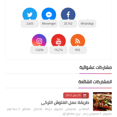
2,455
Messenger
25,742
WhatsApp
1,525k
75,274
RSS
مشاركات عشوائية
المشاركات الشائعة
25 يناير 2012
طريقة عمل الفتوش التركي
المقادير بقدونس مفروم, حزمة باذنجان مقطع , 2 حبة ثوم
مفروم, 5 فصوص زعتر بري مقطع أور…