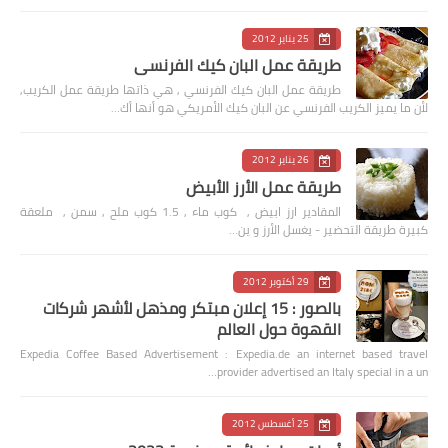
25 يناير 2012
طريقة عمل البان كيك الفرنسي
طريقة عمل البان كيك الفرنسي , هي ذاتها طريقة عمل الكريب,
لأن ما يميز الكريب الفرنسي عن البان كيك الأمريكي هو أنها أك…
26 يناير 2012
طريقة عمل الأرز الأبيض
المقادير ارز ابيض , كوب ماء , 1.5 كوب ملح , سمن , ملعقة
كبيرة طريقة التحضير - يغسل الأرز و ين…
29 أكتوبر 2012
بالصور : 15 إعلان مبتكر ومذهل لأشهر شركات
القهوة حول العالم
Expedia Coffee Based Advertisement : Expedia.de an internet based travel
provider advertised an Italy special in a un…
25 أغسطس 2012