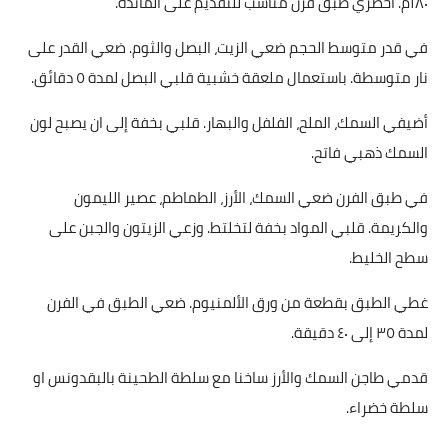
١٨٠م. أحضري طبق فرن مناسب للتقديم على المائدة.
قصص مطبخ مصورة
في قدر متوسط الحجم ضعي الزيت، البصل والثوم. ضعي القدر على
نار متوسطة. باستعمال ملعقة خشبية قلبي البصل لمدة ٥ دقائق.
كُتب وصفات مجاني
أضيفي السمك، الملح، الفلفل والبهار. قلبي بخفة إلى ان يصبح لون
الطهاة العرب
السمك ذهبي فاتح.
مقالات
في طبق الفرن ضعي السمك، الأرز، الطماطم، عصير الليمون
مسابقة المجلة
والكريمة. قلبي المواد بخفة لتخلتط. وزعي الزيتون والجبن على
سطح الخليط.
نصائح وفوائد
غطي الطبق بقطعة من ورق الألمنيوم. ضعي الطبق في الفرن
نصيحة اليوم
لمدة ٣٥ إلى ٤٠ دقيقة.
قدمي طاجن السمك والأرز ساخنا مع سلطة الطحينة بالبقدونس او
سلطة خضراء.