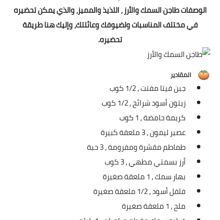
شوربات
الوصفات طاجن السمك والأرز ، اللذيذ والمميز، والذي يمكن تحضيره
في مختلف المناسبات ولضيوفك وعائلتك، وإليك هنا طريقة
سلطات
تحضيره.
ساندويشات
مخبوزات
المقادير
جبن فيتا مفتت ,
1/2 كوب
أطباق أطفال
زيتون أسود شرائح ,
1/2 كوب
كريمة حامضة ,
1 كوب
أطباق بحرية
عصير ليمون ,
3 ملعقة كبيرة
وصفات حصرية
طماطم مقشرة ومفرومة ,
3 حبة
أرز بسمتي مطهي ,
3 كوب
وصفات فيديو
بهار سمك ,
1 ملعقة صغيرة
الجمال والريجيم
فلفل أسود ,
1/2 ملعقة صغيرة
ملح ,
1 ملعقة صغيرة
الريجيم والرشاقة