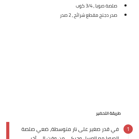
صلصة صويا ,
3/4 كوب
العناية بالبشرة
صدر دجتج مقطع شرائح ,
2 صدر
اطباق وأعياد
أطباق عيد الأضحي
حلا الأعياد
سحور رمضان
مشروب وحلا
مشروبات
حلويات
طريقة التحضير
حلويات العيد
في قدر صغير على نار متوسطة، ضعي صلصة
مواضيع ست البيت
الصويا مع العسل وحركي من وقت إلى آخر