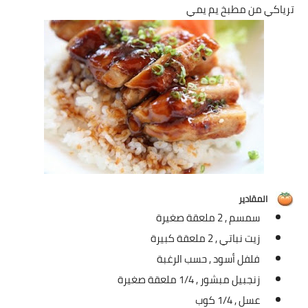
شوربات
ترياكي من مطبخ يم يمي
سلطات
ساندويشات
مخبوزات
أطباق أطفال
أطباق بحرية
وصفات حصرية
المقادير
سمسم ,
2 ملعقة صغيرة
وصفات فيديو
زيت نباتي ,
2 ملعقة كبيرة
فلفل أسود ,
حسب الرغبة
الجمال والريجيم
زنجبيل مبشور ,
1/4 ملعقة صغيرة
الريجيم والرشاقة
عسل ,
1/4 كوب