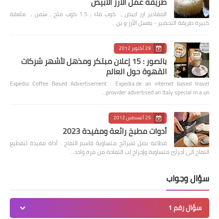
طريقة عمل الأرز الأبيض
المقادير ارز ابيض , كوب ماء , 1.5 كوب ملح , سمن , ملعقة
كبيرة طريقة التحضير - يغسل الأرز و ين…
29 أكتوبر 2012
بالصور : 15 إعلان مبتكر ومذهل لأشهر شركات
القهوة حول العالم
Expedia Coffee Based Advertisement : Expedia.de an internet based travel
provider advertised an Italy special in a un…
25 أغسطس 2012
أدوات مطبخ رائعة ومفيدة 2023
قطاعة بصل لشرائح متساوية قاسم التفاح : أداة مفيدة لتقطيع
التفاح الى أجزائ متساوية وإخراج لب التفاحة من مرة واحد…
سؤال وجواب
سؤال رقم 1