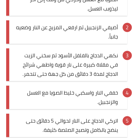
ليذوبب العسل.
قصص مطبخ مصورة
كُتب وصفات مجاني
أضيفي الزنجبيل ثم ارفعي المزيج عن النار وضعيه
جانباً.
الطهاة العرب
مقالات
نكهي الدجاج بالفلفل الأسود ثم سخني الزيت
في مقلاة كبيرة على نار قوية واطهي شرائح
مسابقة المجلة
الدجاج لمدة 3 دقائق من كل جهة حتى تتحمر.
نصائح وفوائد
خففي النار واسكبي خليط الصويا مع العسل
نصيحة اليوم
والزنجبيل.
اتركي الدجاج على النار لحوالي 5 دقائق حتى
ينضج بالكامل وتصبح الصلصة كثيفة.