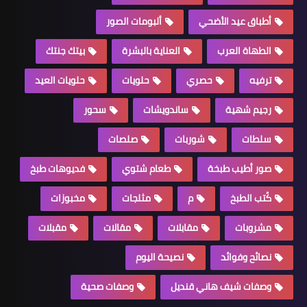
أطباق عيد الأضحي
ألبومات الصور
الطهاة العرب
العناية بالبشرة
بيتك جنتك
ترفيه
حصري
حلويات
حلويات العيد
رجيم شهية
ساندويشات
سحور
سلطات
شوربات
صلصات
صور أطيب طبخة
طعام شتوي
فديوهات طبخ
كُتب الطبخ
م
مثلجات
مخبوزات
مشروبات
مقابلات
مقالات
مقبلات
نصائح وفوائد
نصيحة اليوم
وصفات شيف هاني قنديل
وصفات صحية