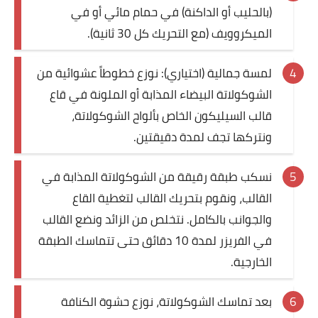
(بالحليب أو الداكنة) في حمام مائي أو في
الميكروويف (مع التحريك كل 30 ثانية).
لمسة جمالية (اختياري): نوزع خطوطاً عشوائية من
الشوكولاتة البيضاء المذابة أو الملونة في قاع
قالب السيليكون الخاص بألواح الشوكولاتة،
ونتركها تجف لمدة دقيقتين.
نسكب طبقة رقيقة من الشوكولاتة المذابة في
القالب، ونقوم بتحريك القالب لتغطية القاع
والجوانب بالكامل. نتخلص من الزائد ونضع القالب
في الفريزر لمدة 10 دقائق حتى تتماسك الطبقة
الخارجية.
بعد تماسك الشوكولاتة، نوزع حشوة الكنافة