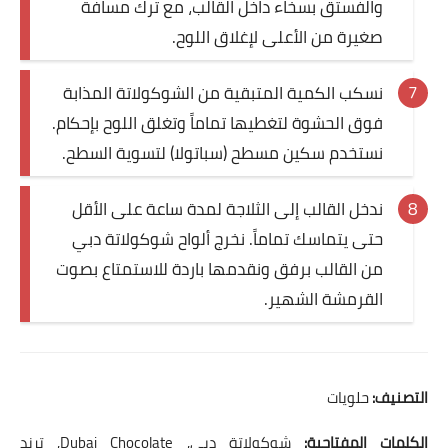
والفستق بسخاء داخل القالب، مع ترك مسافة
صغيرة من الأعلى لإغلاق اللوح.
نسكب الكمية المتبقية من الشوكولاتة المذابة
فوق الحشوة لتغطيها تماماً وتغلق اللوح بإحكام.
نستخدم سكين مسطح (سباتولا) لتسوية السطح.
ندخل القالب إلى الثلاجة لمدة ساعة على الأقل
حتى يتماسك تماماً. نخرج ألواح شوكولاتة دبي
من القالب برفق ونقدمها باردة للاستمتاع بصوت
القرمشة الشهير.
التصنيف:
حلويات
الكلمات المفتاحية:
شوكولاتة دبي, Dubai Chocolate, ترند