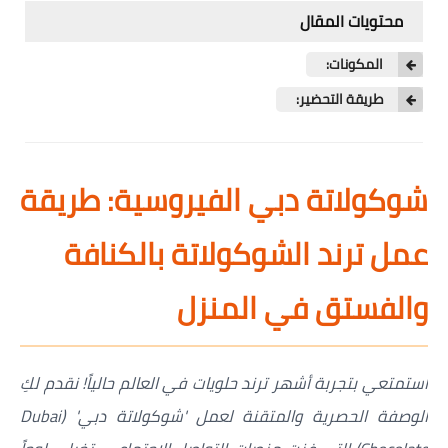
شوربات
محتويات المقال
سلطات
المكونات:
طريقة التحضير:
ساندويشات
مخبوزات
شوكولاتة دبي الفيروسية: طريقة
أطباق أطفال
أطباق بحرية
عمل ترند الشوكولاتة بالكنافة
وصفات حصرية
والفستق في المنزل
وصفات فيديو
الجمال والريجيم
استمتعي بتجربة أشهر ترند حلويات في العالم حالياً! نقدم لكِ
الوصفة الحصرية والمتقنة لعمل 'شوكولاتة دبي' (Dubai
الريجيم والرشاقة