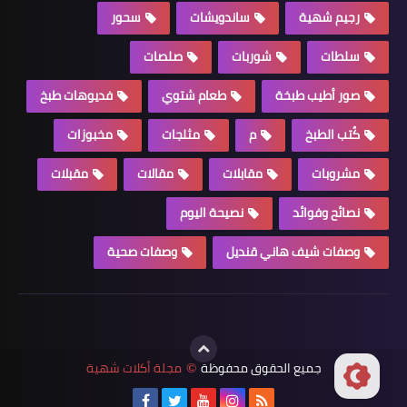
رجيم شهية
ساندويشات
سحور
سلطات
شوربات
صلصات
صور أطيب طبخة
طعام شتوي
فديوهات طبخ
كُتب الطبخ
م
مثلجات
مخبوزات
مشروبات
مقابلات
مقالات
مقبلات
نصائح وفوائد
نصيحة اليوم
وصفات شيف هاني قنديل
وصفات صحية
جميع الحقوق محفوظة
مجلة أكلات شهية
©