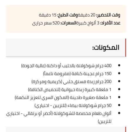
قصص مطبخ مصورة
وقت التحضير:
20 دقيقة
وقت الطبخ:
15 دقيقة
عدد الأفراد:
3 ألواح كبيرة
السعرات:
520 سعر حراري
كُتب وصفات مجاني
الطهاة العرب
المكونات:
مقالات
400 جرام شوكولاتة بالحليب أو داكنة (عالية الجودة)
مسابقة المجلة
150 جرام عجينة كنافة (مفرومة ناعماً)
نصائح وفوائد
200 جرام زبدة فستق حلبي (كريمية ومركزة)
1 ملعقة كبيرة زبدة حيوانية (لتحميص الكنافة)
نصيحة اليوم
1 ملعقة صغيرة طحينة (المكون السري لتعزيز النكهة)
50 جرام شوكولاتة بيضاء (للتزيين - اختياري)
ألوان طعام مخصصة للشوكولاتة (أخضر أو برتقالي - اختياري
للتزيين)