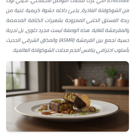
Chocolate) التي غزت منصات التواصل الاجتماعي. تخيلي لوحاً
العناية بالبشرة
من الشوكولاتة الفاخرة، يخبئ داخله حشوة كريمية غنية من
زبدة الفستق الحلبي الممزوجة بشعيرات الكنافة المحمصة
اطباق وأعياد
والمقرمشة للغاية. هذه الوصفة ليست مجرد حلوى، بل تجربة
أطباق عيد الأضحي
حسية تجمع بين القرمشة (ASMR) والمذاق الشرقي الحديث
حلا الأعياد
بأسلوب احترافي ينافس أفخم محلات الشوكولاتة العالمية.
سحور رمضان
مشروب وحلا
مشروبات
حلويات
حلويات العيد
مواضيع ست البيت