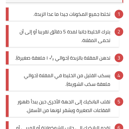
قصص مطبخ مصورة
تخلط جميع المكونات جيدا ما عدا الزبدة.
كُتب وصفات مجاني
يترك الخليط جانبا لمدة 5 دقائق تقريبا أو إلى أن
الطهاة العرب
تحمى المقلاة.
مقالات
تدهن المقلاة بالزبدة (حوالي ½- ١ ملعقة صغيرة).
مسابقة المجلة
يسكب القليل من الخليط في المقلاة (حوالي
نصائح وفوائد
ملعقة سكب الشوربة).
نصيحة اليوم
تقلب البانكيك إلى الجهة الأخرى حين يبدأ ظهور
الفقاعات الصغيرة ويشقر لونها من الأسفل.
تقدم البانكيك إلى جانب الشوكولاتة أو المربى أو