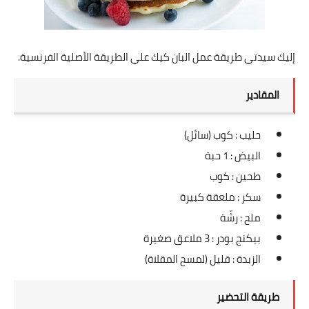
العناية بالبشرة
اطباق وأعياد
إليك سيدتي طريقة عمل البان كيك علي الطريقة الأصلية الفرنسية.
أطباق عيد الأضحي
المقادير
حلا الأعياد
حليب : كوب (سائل)
سحور رمضان
البيض : 1 حبة
طحين : كوب
مشروب وحلا
سكر : ملعقة كبيرة
مشروبات
ملح : رشّة
بيكنج بودر : 3 ملاعق صغيرة
حلويات
الزبدة : قليل (لمسح المقلاة)
حلويات العيد
طريقة التحضير
مواضيع ست البيت