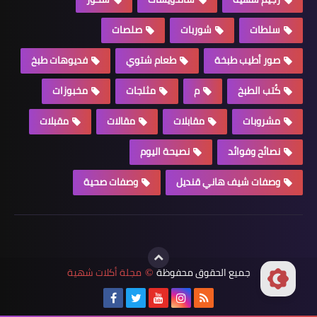
سلطات
شوربات
صلصات
صور أطيب طبخة
طعام شتوي
فديوهات طبخ
كُتب الطبخ
م
مثلجات
مخبوزات
مشروبات
مقابلات
مقالات
مقبلات
نصائح وفوائد
نصيحة اليوم
وصفات شيف هاني قنديل
وصفات صحية
جميع الحقوق محفوظة
مجلة أكلات شهية
©