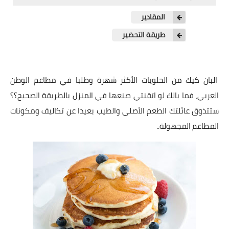
شوربات
المقادير
سلطات
طريقة التحضير
ساندويشات
مخبوزات
البان كيك من الحلويات الأكثر شهرة وطلبا في مطاعم الوطن
العربي، فما بالك لو اتقنتي صنعها في المنزل بالطريقة الصحيح؟؟
أطباق أطفال
ستتذوق عائلتك الطعم الأصلي والطيب بعيدا عن تكاليف ومكونات
أطباق بحرية
المطاعم المجهولة..
وصفات حصرية
وصفات فيديو
الجمال والريجيم
الريجيم والرشاقة