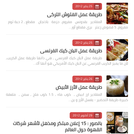
25 يناير 2012
طريقة عمل الفتوش التركي
المقادير بقدونس مفروم, حزمة باذنجان مقطع , 2 حبة ثوم
مفروم, 5 فصوص زعتر بري مقطع أور…
25 يناير 2012
طريقة عمل البان كيك الفرنسي
طريقة عمل البان كيك الفرنسي , هي ذاتها طريقة عمل الكريب,
لأن ما يميز الكريب الفرنسي عن البان كيك الأمريكي هو أنها أك…
26 يناير 2012
طريقة عمل الأرز الأبيض
المقادير ارز ابيض , كوب ماء , 1.5 كوب ملح , سمن , ملعقة
كبيرة طريقة التحضير - يغسل الأرز و ين…
29 أكتوبر 2012
بالصور : 15 إعلان مبتكر ومذهل لأشهر شركات
القهوة حول العالم