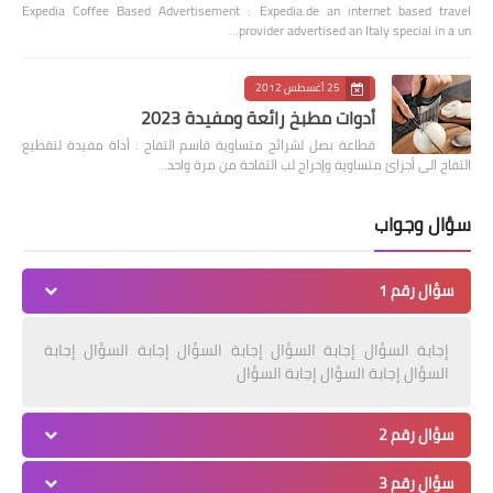
Expedia Coffee Based Advertisement : Expedia.de an internet based travel
provider advertised an Italy special in a un…
25 أغسطس 2012
أدوات مطبخ رائعة ومفيدة 2023
قطاعة بصل لشرائح متساوية قاسم التفاح : أداة مفيدة لتقطيع
التفاح الى أجزائ متساوية وإخراج لب التفاحة من مرة واحد…
سؤال وجواب
سؤال رقم 1
إجابة السؤال إجابة السؤال إجابة السؤال إجابة السؤال إجابة
السؤال إجابة السؤال إجابة السؤال
سؤال رقم 2
سؤال رقم 3