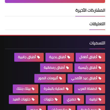
المشاركات الأخيرة
التعليقات
التسميات
أطباق أطفال
أطباق بحرية
أطباق جانبية
أطباق رئيسية
أطباق رمضانية
أطباق عيد الأضحي
ألبومات الصور
الطهاة العرب
العناية بالبشرة
بيتك جنتك
ترفيه
حصري
حلويات
حلويات العيد
رجيم شهية
ساندويشات
سحور